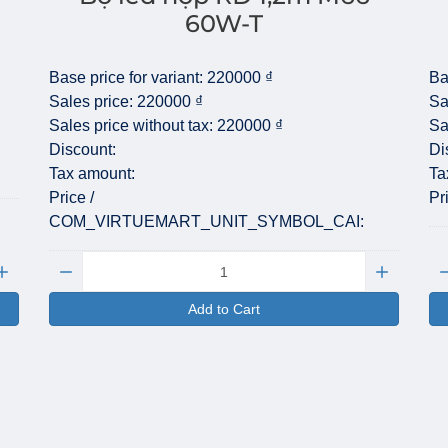
60W-T
Base price for variant:
220000 ₫
Ba
Sales price:
220000 ₫
Sa
Sales price without tax:
220000 ₫
Sa
Discount:
Di
Tax amount:
Ta
Price /
Pr
COM_VIRTUEMART_UNIT_SYMBOL_CAI:
Quantity:
Qu
Add to Cart