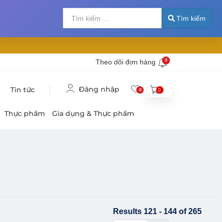
Tìm kiếm
Nhập 2 hoặc nhiề
Tìm kiếm
Theo dõi đơn hàng
3
Đăng nhập
Tin tức
0
0
Thực phẩm
Gia dụng & Thực phẩm
Results 121 - 144 of 265