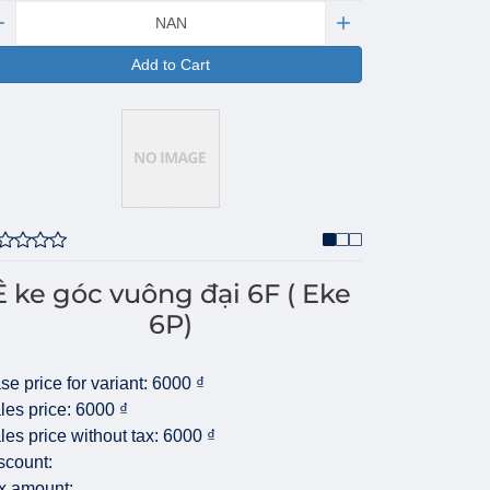
antity:
Add to Cart
Ê ke góc vuông đại 6F ( Eke
6P)
se price for variant:
6000 ₫
les price:
6000 ₫
les price without tax:
6000 ₫
scount:
x amount: