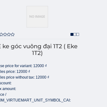
 ke góc vuông đại 1T2 ( Eke
1T2)
se price for variant:
12000 ₫
les price:
12000 ₫
les price without tax:
12000 ₫
scount:
x amount:
ice /
OM_VIRTUEMART_UNIT_SYMBOL_CAI: