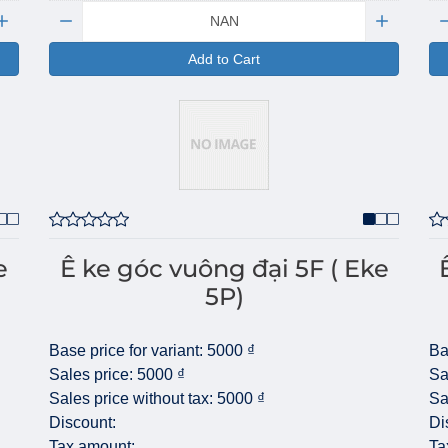
Quantity:
Qu
Add to Cart
e
Ê ke góc vuông đại 5F ( Eke
5P)
Base price for variant:
5000 ₫
Ba
Sales price:
5000 ₫
Sa
Sales price without tax:
5000 ₫
Sa
Discount:
Di
Tax amount:
Ta