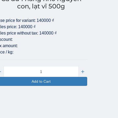
con, lạt vĩ 500g
se price for variant:
140000 ₫
les price:
140000 ₫
les price without tax:
140000 ₫
scount:
x amount:
ice / kg:
antity:
Add to Cart