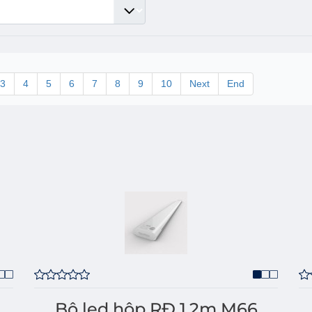
3
4
5
6
7
8
9
10
Next
End
Bộ led hộp RĐ 1,2m M66