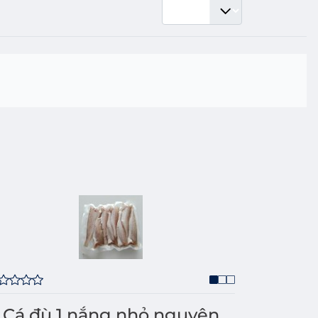
Cá đù 1 nắng nhỏ nguyên