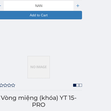
antity:
Add to Cart
Vòng miệng (khóa) YT 15-
PRO