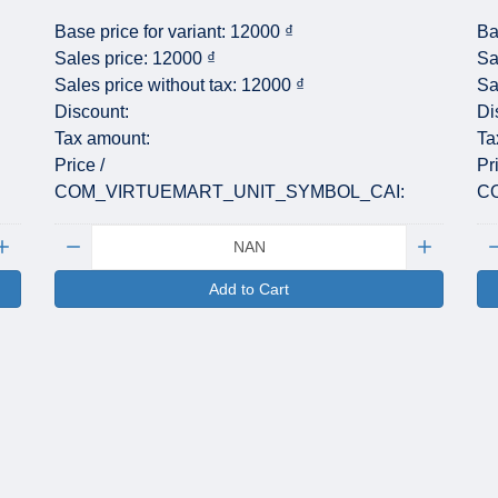
Base price for variant:
12000 ₫
Ba
Sales price:
12000 ₫
Sa
Sales price without tax:
12000 ₫
Sa
Discount:
Di
Tax amount:
Ta
Price /
Pr
COM_VIRTUEMART_UNIT_SYMBOL_CAI:
C
Quantity:
Qu
Add to Cart