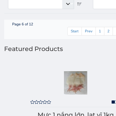
Page 6 of 12
Start
Prev
1
2
Featured Products
Mực 1 nắng lớn, lạt vĩ 1kg