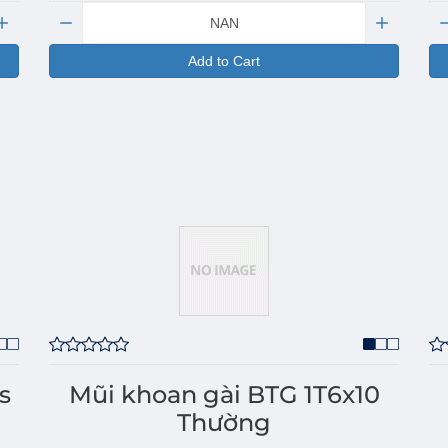
Quantity:
Qu
Add to Cart
s
Mũi khoan gài BTG 1T6x10
Thường