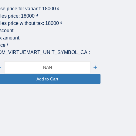
se price for variant:
18000 ₫
les price:
18000 ₫
les price without tax:
18000 ₫
scount:
x amount:
ice /
OM_VIRTUEMART_UNIT_SYMBOL_CAI:
antity:
Add to Cart