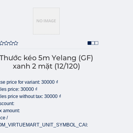
Thước kéo 5m Yelang (GF)
xanh 2 mặt (12/120)
se price for variant:
30000 ₫
les price:
30000 ₫
les price without tax:
30000 ₫
scount:
x amount:
ice /
OM_VIRTUEMART_UNIT_SYMBOL_CAI: