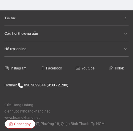
Tin tức
Câu hỏi thường gặp
Hỗ trợ online
Instagram
Facebook
Youtube
Tiktok
Hotline:
090 9099044 (9:00 - 21:00)
Cửa Hàng Hoàng.
diennuoc@hoangkhang.net
www.hoangkhang.net
Địa chỉ: 92/146 XVNT, Phường 19, Quận Bình Thạnh, Tp.HCM
Chat ngay