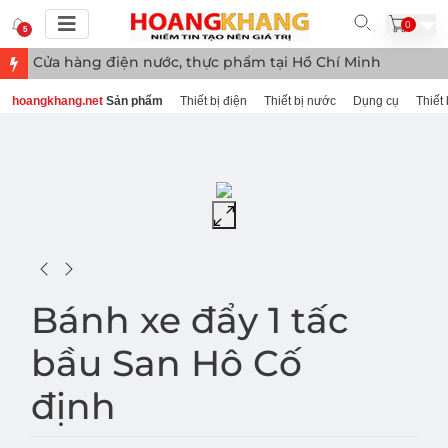
0
5
Cửa hàng điện nước, thực phẩm tại Hồ Chí Minh
hoangkhang.net
Sản phẩm
Thiết bị điện
Thiết bị nước
Dụng cụ
Thiết 
Bánh xe đẩy 1 tấc
bầu San Hô Cố
định