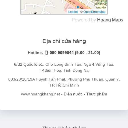
Leaflet
Leaflet
| ©
| ©
OpenStreetMap
OpenStreetMap
Powered by
Hoang
Maps
Địa chỉ cửa hàng
Hotline:
090 9099044 (9:00 - 21:00)
6/B2 Quốc lộ 51, Chợ Long Bình Tân, Ngã 4 Vũng Tàu,
TP.Biên Hòa, Tỉnh Đồng Nai
803/23/10/19A Huỳnh Tấn Phát, Phường Phú Thuận, Quận 7,
TP. Hồ Chí Minh
www.hoangkhang.net
- Điện nước - Thực phẩm