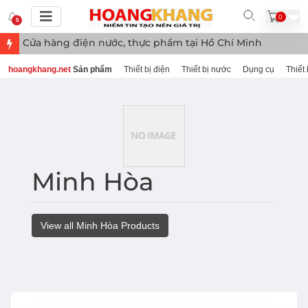
0
5
Cửa hàng điện nước, thực phẩm tại Hồ Chí Minh
hoangkhang.net
Sản phẩm
Thiết bị điện
Thiết bị nước
Dụng cụ
Thiết 
Minh Hòa
View all Minh Hòa Products