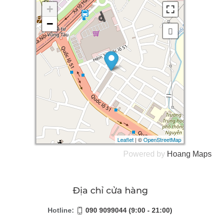
+
+
−
−
Leaflet
Leaflet
| ©
| ©
OpenStreetMap
OpenStreetMap
Powered by
Hoang
Maps
Địa chỉ cửa hàng
Hotline:
090 9099044 (9:00 - 21:00)