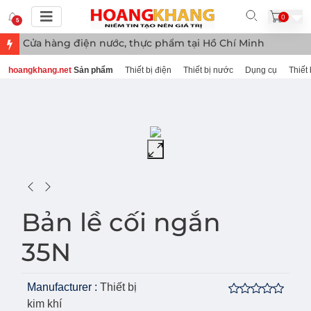
0
5
Cửa hàng điện nước, thực phẩm tại Hồ Chí Minh
hoangkhang.net
Sản phẩm
Thiết bị điện
Thiết bị nước
Dụng cụ
Thiết 
Bản lề cối ngắn
35N
Manufacturer :
Thiết bị
kim khí