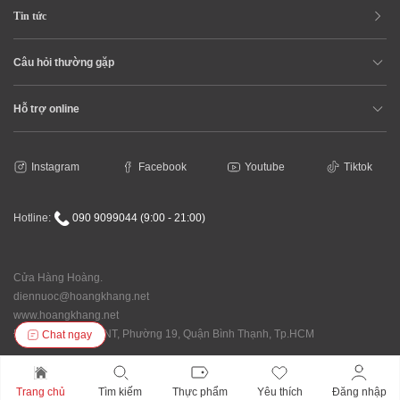
Tin tức
Câu hỏi thường gặp
Hỗ trợ online
Instagram
Facebook
Youtube
Tiktok
Hotline:
090 9099044 (9:00 - 21:00)
Cửa Hàng Hoàng.
diennuoc@hoangkhang.net
www.hoangkhang.net
Địa chỉ: 92/146 XVNT, Phường 19, Quận Bình Thạnh, Tp.HCM
Chat ngay
Trang chủ
Tìm kiếm
Thực phẩm
Yêu thích
Đăng nhập