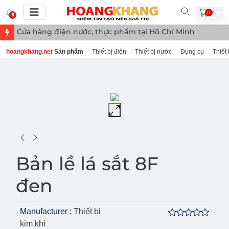
0
5
Cửa hàng điện nước, thực phẩm tại Hồ Chí Minh
hoangkhang.net
Sản phẩm
Thiết bị điện
Thiết bị nước
Dụng cụ
Thiết 
Bản lề lá sắt 8F
đen
Manufacturer :
Thiết bị
kim khí