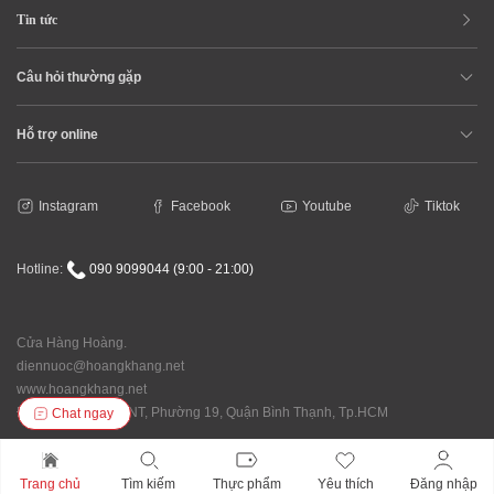
Tin tức
Câu hỏi thường gặp
Hỗ trợ online
Instagram
Facebook
Youtube
Tiktok
Hotline:
090 9099044 (9:00 - 21:00)
Cửa Hàng Hoàng.
diennuoc@hoangkhang.net
www.hoangkhang.net
Địa chỉ: 92/146 XVNT, Phường 19, Quận Bình Thạnh, Tp.HCM
Chat ngay
Trang chủ
Tìm kiếm
Thực phẩm
Yêu thích
Đăng nhập