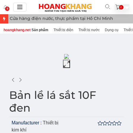
0
5
Cửa hàng điện nước, thực phẩm tại Hồ Chí Minh
hoangkhang.net
Sản phẩm
Thiết bị điện
Thiết bị nước
Dụng cụ
Thiết 
Bản lề lá sắt 10F
đen
Manufacturer :
Thiết bị
kim khí