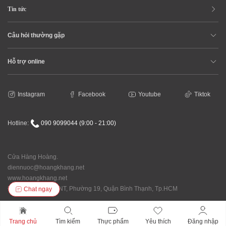
Tin tức
Câu hỏi thường gặp
Hỗ trợ online
Instagram
Facebook
Youtube
Tiktok
Hotline:
090 9099044 (9:00 - 21:00)
Cửa Hàng Hoàng.
diennuoc@hoangkhang.net
www.hoangkhang.net
Địa chỉ: 92/146 XVNT, Phường 19, Quận Bình Thạnh, Tp.HCM
Chat ngay
Trang chủ
Tìm kiếm
Thực phẩm
Yêu thích
Đăng nhập