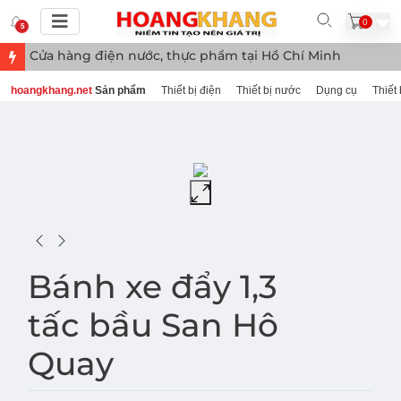
0
5
Cửa hàng điện nước, thực phẩm tại Hồ Chí Minh
hoangkhang.net
Sản phẩm
Thiết bị điện
Thiết bị nước
Dụng cụ
Thiết 
Bánh xe đẩy 1,3
tấc bầu San Hô
Quay