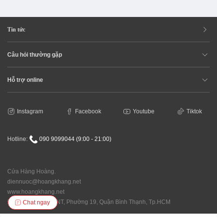
Tin tức
Câu hỏi thường gặp
Hỗ trợ online
Instagram
Facebook
Youtube
Tiktok
Hotline:
090 9099044 (9:00 - 21:00)
Cửa Hàng Hoàng.
diennuoc@hoangkhang.net
www.hoangkhang.net
Địa chỉ: 92/146 XVNT, Phường 19, Quận Bình Thạnh, Tp.HCM
Chat ngay