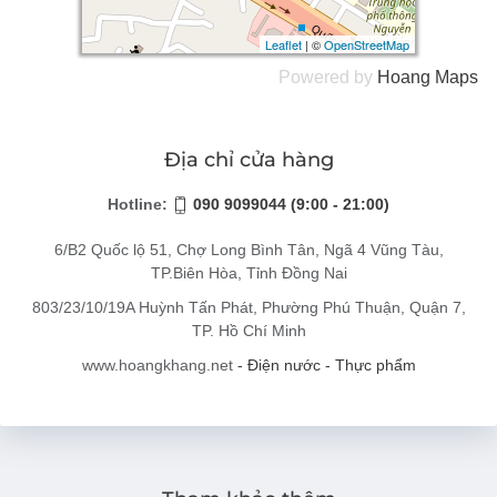
Leaflet
Leaflet
| ©
| ©
OpenStreetMap
OpenStreetMap
Powered by
Hoang
Maps
Địa chỉ cửa hàng
Hotline:
090 9099044 (9:00 - 21:00)
6/B2 Quốc lộ 51, Chợ Long Bình Tân, Ngã 4 Vũng Tàu,
TP.Biên Hòa, Tỉnh Đồng Nai
803/23/10/19A Huỳnh Tấn Phát, Phường Phú Thuận, Quận 7,
TP. Hồ Chí Minh
www.hoangkhang.net
- Điện nước - Thực phẩm