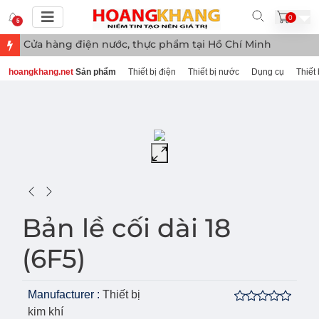
0
5
Cửa hàng điện nước, thực phẩm tại Hồ Chí Minh
hoangkhang.net
Sản phẩm
Thiết bị điện
Thiết bị nước
Dụng cụ
Thiết 
Bản lề cối dài 18
(6F5)
Manufacturer :
Thiết bị
kim khí