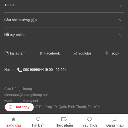
Tin tức
Câu hỏi thường gặp
Hỗ trợ online
Instagram
Facebook
Youtube
Tiktok
Hotline:
090 9099044 (9:00 - 21:00)
Cửa Hàng Hoàng.
diennuoc@hoangkhang.net
www.hoangkhang.net
Địa chỉ: 92/146 XVNT, Phường 19, Quận Bình Thạnh, Tp.HCM
Chat ngay
Trang chủ
Tìm kiếm
Thực phẩm
Yêu thích
Đăng nhập