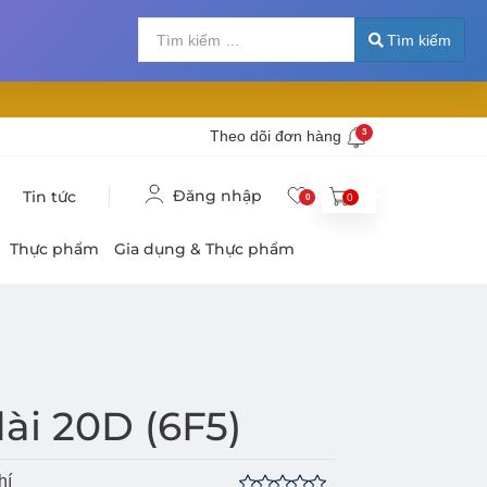
Tìm kiếm
Nhập 2 hoặc nhiề
Tìm kiếm
Theo dõi đơn hàng
3
Đăng nhập
Tin tức
0
0
Thực phẩm
Gia dụng & Thực phẩm
dài 20D (6F5)
hí